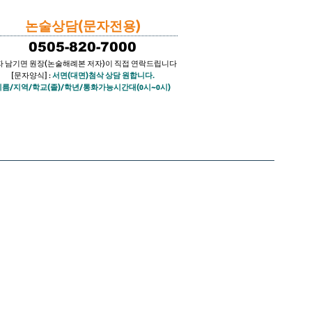
논술상담(문자전용)
0505-820-7000
자 남기면 원장​(논술해례본 저자)이
직접 연락드립니다
[문자양식] :
서
면(대면)
첨삭 상담 원합니다.
이름/지역/학교(졸)/학년/통화가능시간대(0시~0시)
강
수강료
첨삭신청
** 연고대 편입