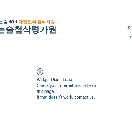
논술
NO.1
대한민국 첨삭최강
논술첨삭평가원
문
사례
논술정보+책
합격수기 / 합격자답안
인
Widget Didn’t Load
Check your internet and refresh
this page.
If that doesn’t work, contact us.